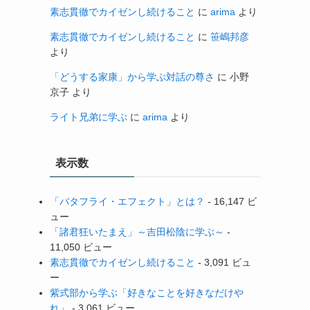
素志貫徹でカイゼンし続けること
に
arima
より
素志貫徹でカイゼンし続けること
に
笹嶋邦彦
より
「どうする家康」から学ぶ対話の尊さ
に
小野
京子
より
ライト兄弟に学ぶ
に
arima
より
表示数
「バタフライ・エフェクト」とは？
- 16,147 ビ
ュー
「諸君狂いたまえ」～吉田松陰に学ぶ～
-
11,050 ビュー
素志貫徹でカイゼンし続けること
- 3,091 ビュ
ー
紫式部から学ぶ「好きなことを好きなだけや
れ」
- 3,061 ビュー