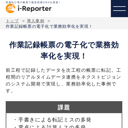
メインコンテンツにスキップする
現場向け電子帳票で製造現場のDXを推進！
メ
＞
＞
トップ
導入事例
作業記録帳票の電子化で業務効率化を実現！
作業記録帳票の電子化で業務効
率化を実現！
前工程で記録したデータを次工程の帳票に転記。工
程間のリアルタイムデータ連携をネクストビジョン
のシステム開発で実現し、業務効率化した事例で
す。
課題
・
手書きによる転記ミスの多発
・
電卓による計算ミスの多発