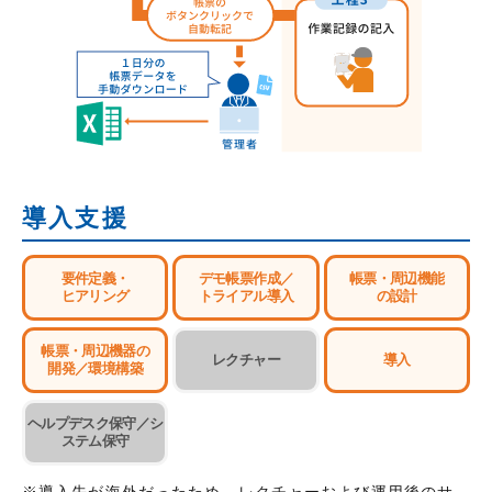
導入支援
要件定義・
デモ帳票作成／
帳票・周辺機能
ヒアリング
トライアル導入
の設計
帳票・周辺機器の
レクチャー
導入
開発／環境構築
ヘルプデスク保守／シ
ステム保守
※導入先が海外だったため、レクチャーおよび運用後のサ