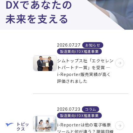
お知らせ
2026.07.27
製造業向けDX推進事業
シムトップス社「エクセレン
トパートナー賞」を受賞 ―
i-Reporter販売実績が高く
評価されました
コラム
2026.07.23
製造業向けDX推進事業
トピッ
i-Reporterは他の電子帳票
クス
ツールと何が違う？現場目線