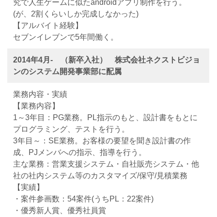
究で人生ゲームに似たandroidアプリ制作を行う。
(が、2割くらいしか完成しなかった)
【アルバイト経験】
セブンイレブンで5年間働く。
2014年4月- （新卒入社） 株式会社ネクストビジョ
ンのシステム開発事業部に配属
業務内容・実績
【業務内容】
1～3年目：PG業務。PL指示のもと、設計書をもとに
プログラミング、テストを行う。
3年目～：SE業務。お客様の要望を聞き設計書の作
成、PJメンバへの指示、指導を行う。
主な業務：営業支援システム・自社販売システム・他
社の社内システム等のカスタマイズ/保守/見積業務
【実績】
・案件参画数：54案件(うちPL：22案件)
・優秀新人賞、優秀社員賞