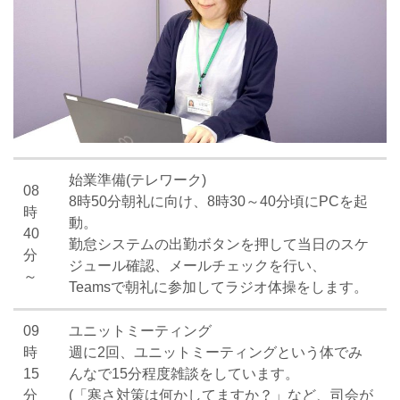
始業準備(テレワーク)
08
8時50分朝礼に向け、8時30～40分頃にPCを起
時
動。
40
勤怠システムの出勤ボタンを押して当日のスケ
分
ジュール確認、メールチェックを行い、
～
Teamsで朝礼に参加してラジオ体操をします。
09
ユニットミーティング
時
週に2回、ユニットミーティングという体でみ
15
んなで15分程度雑談をしています。
分
(「寒さ対策は何かしてますか？」など、司会が