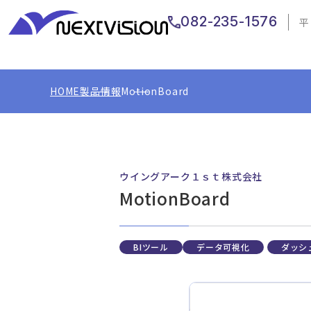
082-235-1576
平
HOME
製品情報
MotionBoard
ウイングアーク１ｓｔ株式会社
MotionBoard
BIツール
データ可視化
ダッシ