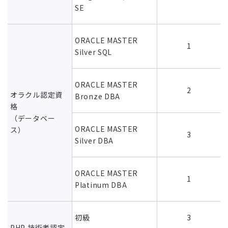
SE
ORACLE MASTER
1
Silver SQL
ORACLE MASTER
2
オラクル認定資
Bronze DBA
格
（データベー
ORACLE MASTER
ス）
3
Silver DBA
ORACLE MASTER
1
Platinum DBA
初級
3
PHP 技術者認定