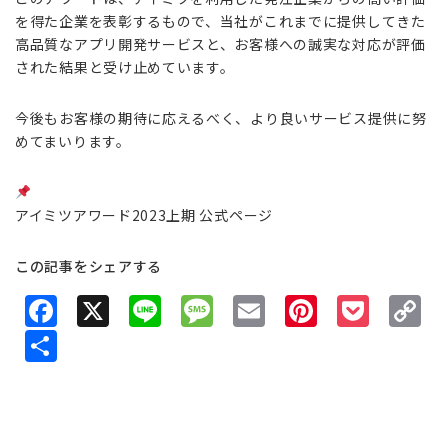
を得た企業を表彰するもので、当社がこれまでに提供してきた
高品質なアプリ開発サービスと、お客様への誠実な対応が評価
された結果と受け止めています。
今後もお客様の期待に応えるべく、より良いサービス提供に努
めてまいります。
アイミツアワード2023上期 公式ページ
この記事をシェアする
F
X
Li
M
E
Pi
P
C
a
n
e
m
n
o
o
共
c
e
s
ai
t
c
p
有
e
s
l
e
k
y
b
a
r
e
L