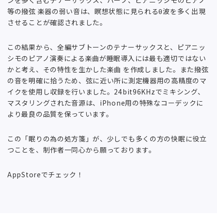
等の撥弦 楽器の弱い音は、瞑想状態に見られるθ波を多く出現
させることが確認されました。
この結果から、全編サブトーンのテナーサックスと、ピアニッ
シモのピアノ演奏による楽曲が睡眠導入には最も適切ではない
かと考え、その特性を生かした楽曲 を作成しました。また撥弦
の音を明確に拾うため、弦に近い所に測定機器用の高精度のマ
イクを使用し収録を行いました。24bit96KHzでミキシング、
マスタリングされた音源は、iPhone用の特殊なコーデックに
より最良の品質を保っています。
この「眠りの為の処方箋」が、少しでも多くの方の快眠に役立
つことを、制作者一同心から願っております。
AppStoreでチェック！