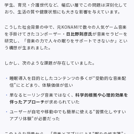
学生、育児・介護世代など、幅広い層でこの問題は深刻化して
おり、生活の質や健康状態にも大きな影響を与えています。
こうした社会背景の中で、元KONAMIで数々の人気ゲーム音楽
を手掛けてきたコンポーザー・
日比野則彦氏
が音楽セラピーを
研究し、「音楽の力で人々の眠りをサポートできないか」とい
う構想が生まれました。
しかし、次のような課題が存在していました。
睡眠導入を目的としたコンテンツの多くが“受動的な音楽配
信”にとどまり、体験価値が低い
単なるヒーリング音楽ではなく、
科学的根拠や心理的効果を
伴ったアプローチ
が求められていた
ユーザーが自宅や移動中でも簡単に使える“習慣化しやすい
アプリ体験”が必要だった
このような背景から、「音楽×アプリによる“眠りの処方箋”」