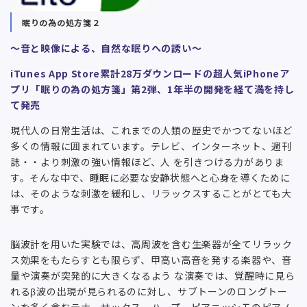
眠りの為の処方箋２
～音と映像による、自然な眠りへの誘い～
iTunes App Store累計28万ダウンロードの超人気iPhoneア
プリ「眠りの為の処方箋」第2弾、1年半の開発を経て満を持し
て発売
現代人の日常生活は、これまでの人類の歴史でかつてないほど
多くの情報に囲まれています。テレビ、インターネット、週刊
誌・・より刺激の強い情報ほど、人 を引きつける力がありま
す。そんな中で、睡眠に必要な安静状態へと心身を導くために
は、そのような刺激を緩和し、リラックスすることがとても大
事です。
脳波計を用いた実験では、高周波を含む生楽器が全てリラック
ス効果をもたらすとも限らず、甲高い高音を発する楽器や、音
量や演奏が突発的に大きくなるよう な演奏では、覚醒時に見ら
れるβ波の出現が見られるのに対し、サブトーンのロングトー
ンを多く含むテナーサックス、ハープ、ピアニッシモのピアノ