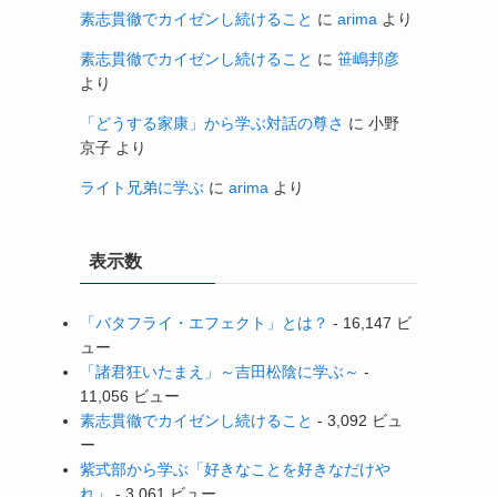
素志貫徹でカイゼンし続けること
に
arima
より
素志貫徹でカイゼンし続けること
に
笹嶋邦彦
より
「どうする家康」から学ぶ対話の尊さ
に
小野
京子
より
け
ライト兄弟に学ぶ
に
arima
より
表示数
「バタフライ・エフェクト」とは？
- 16,147 ビ
ュー
「諸君狂いたまえ」～吉田松陰に学ぶ～
-
11,056 ビュー
素志貫徹でカイゼンし続けること
- 3,092 ビュ
ー
紫式部から学ぶ「好きなことを好きなだけや
れ」
- 3,061 ビュー