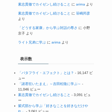
素志貫徹でカイゼンし続けること
に
arima
より
素志貫徹でカイゼンし続けること
に
笹嶋邦彦
より
「どうする家康」から学ぶ対話の尊さ
に
小野
京子
より
ライト兄弟に学ぶ
に
arima
より
表示数
「バタフライ・エフェクト」とは？
- 16,147 ビ
ュー
「諸君狂いたまえ」～吉田松陰に学ぶ～
-
11,046 ビュー
素志貫徹でカイゼンし続けること
- 3,091 ビュ
ー
紫式部から学ぶ「好きなことを好きなだけや
れ」
- 3,061 ビュー