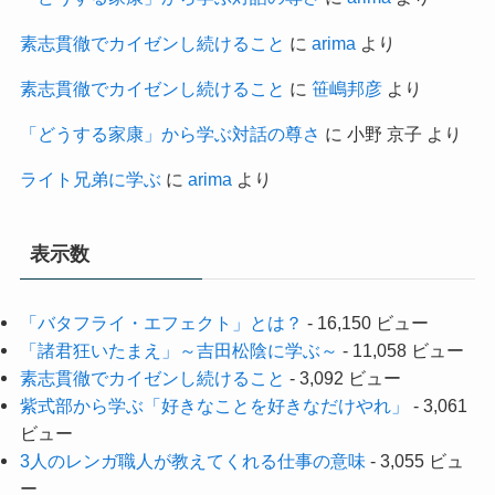
素志貫徹でカイゼンし続けること
に
arima
より
素志貫徹でカイゼンし続けること
に
笹嶋邦彦
より
「どうする家康」から学ぶ対話の尊さ
に
小野 京子
より
ライト兄弟に学ぶ
に
arima
より
表示数
「バタフライ・エフェクト」とは？
- 16,150 ビュー
「諸君狂いたまえ」～吉田松陰に学ぶ～
- 11,058 ビュー
素志貫徹でカイゼンし続けること
- 3,092 ビュー
紫式部から学ぶ「好きなことを好きなだけやれ」
- 3,061
ビュー
3人のレンガ職人が教えてくれる仕事の意味
- 3,055 ビュ
ー