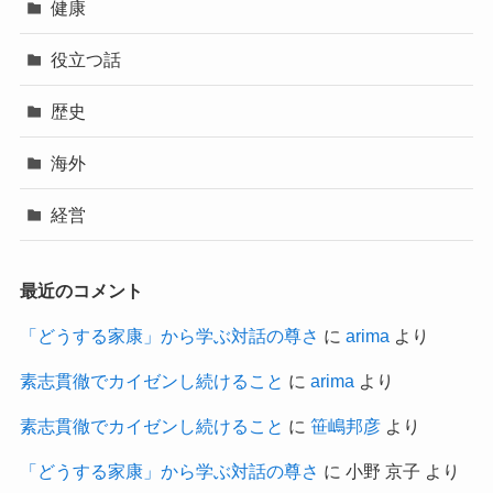
健康
役立つ話
歴史
海外
経営
最近のコメント
「どうする家康」から学ぶ対話の尊さ
に
arima
より
素志貫徹でカイゼンし続けること
に
arima
より
素志貫徹でカイゼンし続けること
に
笹嶋邦彦
より
「どうする家康」から学ぶ対話の尊さ
に
小野 京子
より