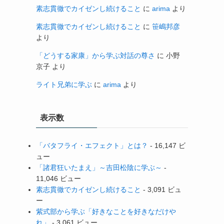
素志貫徹でカイゼンし続けること
に
arima
より
素志貫徹でカイゼンし続けること
に
笹嶋邦彦
より
「どうする家康」から学ぶ対話の尊さ
に
小野
京子
より
ライト兄弟に学ぶ
に
arima
より
表示数
「バタフライ・エフェクト」とは？
- 16,147 ビ
ュー
「諸君狂いたまえ」～吉田松陰に学ぶ～
-
11,046 ビュー
素志貫徹でカイゼンし続けること
- 3,091 ビュ
ー
紫式部から学ぶ「好きなことを好きなだけや
れ」
- 3,061 ビュー