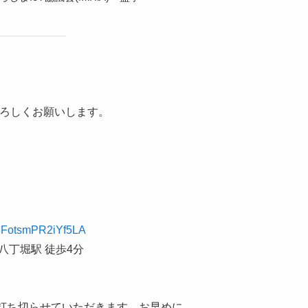
よろしくお願いします。
G6FotsmPR2iYf5LA
丁堀駅 徒歩4分
第打ち切らせていただきます。お早めに。