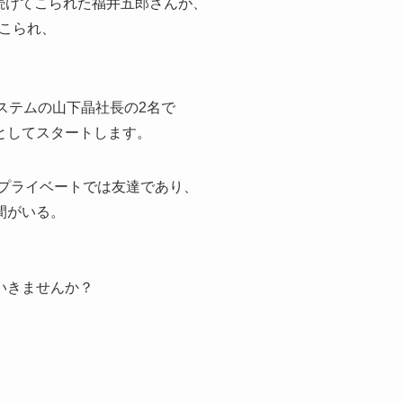
続けてこられた福井五郎さんが、
てこられ、
ステムの山下晶社長の2名で
としてスタートします。
 プライベートでは友達であり、
間がいる。
いきませんか？