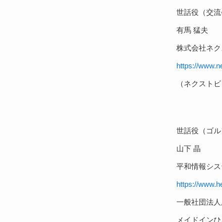
世話役（交流
有馬 猛夫
株式会社ネク
https://www.ne
（ネクストビ
世話役（ゴル
山下 晶
平和情報シス
https://www.he
一般社団法人
メイドインひろ