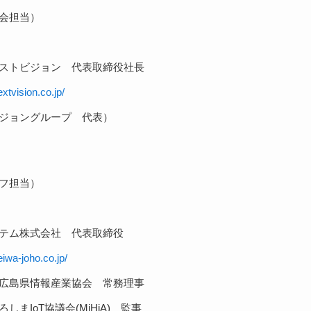
会担当）
ストビジョン 代表取締役社長
xtvision.co.jp/
ジョングループ 代表）
フ担当）
テム株式会社 代表取締役
iwa-joho.co.jp/
広島県情報産業協会 常務理事
しまIoT協議会(MiHiA) 監事