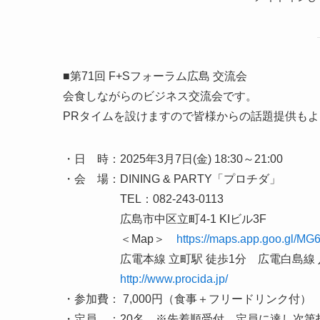
■第71回 F+Sフォーラム広島 交流会
会食しながらのビジネス交流会です。
PRタイムを設けますので皆様からの話題提供も
・日 時：2025年3月7日(金) 18:30～21:00
・会 場：DINING & PARTY「プロチダ」
TEL：082-243-0113
広島市中区立町4-1 KIビル3F
＜Map＞
https://maps.app.goo.gl/M
広電本線 立町駅 徒歩1分 広電白島線 八
http://www.procida.jp/
・参加費： 7,000円（食事＋フリードリンク付）
・定員 ：20名 ※先着順受付 定員に達し次