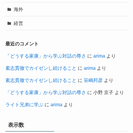
海外
経営
最近のコメント
「どうする家康」から学ぶ対話の尊さ
に
arima
より
素志貫徹でカイゼンし続けること
に
arima
より
素志貫徹でカイゼンし続けること
に
笹嶋邦彦
より
「どうする家康」から学ぶ対話の尊さ
に
小野 京子
より
ライト兄弟に学ぶ
に
arima
より
表示数