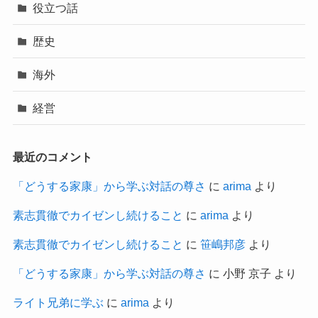
役立つ話
歴史
海外
経営
最近のコメント
「どうする家康」から学ぶ対話の尊さ
に
arima
より
素志貫徹でカイゼンし続けること
に
arima
より
素志貫徹でカイゼンし続けること
に
笹嶋邦彦
より
「どうする家康」から学ぶ対話の尊さ
に
小野 京子
より
ライト兄弟に学ぶ
に
arima
より