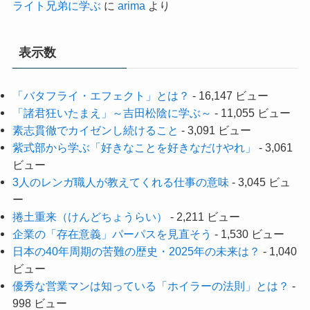
ライト兄弟に学ぶ
に
arima
より
表示数
「バタフライ・エフェクト」とは？
- 16,147 ビュー
「諸君狂いたまえ」～吉田松陰に学ぶ～
- 11,055 ビュー
素志貫徹でカイゼンし続けること
- 3,091 ビュー
紫式部から学ぶ「好きなことを好きなだけやれ」
- 3,061
ビュー
3人のレンガ職人が教えてくれる仕事の意味
- 3,045 ビュ
ー
捲土重来（けんどちょうらい）
- 2,211 ビュー
企業の「存在意義」パーパスを見直そう
- 1,530 ビュー
日本の40年周期の苦難の歴史・2025年の未来は？
- 1,040
ビュー
優秀な営業マンは知っている「ホイラーの法則」とは？
-
998 ビュー