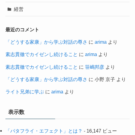
経営
最近のコメント
「どうする家康」から学ぶ対話の尊さ
に
arima
より
素志貫徹でカイゼンし続けること
に
arima
より
素志貫徹でカイゼンし続けること
に
笹嶋邦彦
より
「どうする家康」から学ぶ対話の尊さ
に
小野 京子
より
ライト兄弟に学ぶ
に
arima
より
表示数
「バタフライ・エフェクト」とは？
- 16,147 ビュー