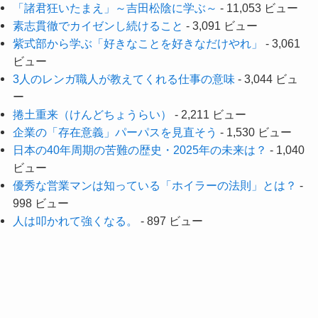
「諸君狂いたまえ」～吉田松陰に学ぶ～
- 11,053 ビュー
素志貫徹でカイゼンし続けること
- 3,091 ビュー
紫式部から学ぶ「好きなことを好きなだけやれ」
- 3,061
ビュー
3人のレンガ職人が教えてくれる仕事の意味
- 3,044 ビュ
ー
捲土重来（けんどちょうらい）
- 2,211 ビュー
企業の「存在意義」パーパスを見直そう
- 1,530 ビュー
日本の40年周期の苦難の歴史・2025年の未来は？
- 1,040
ビュー
優秀な営業マンは知っている「ホイラーの法則」とは？
-
998 ビュー
人は叩かれて強くなる。
- 897 ビュー
メニュー
Top
Blog
Nextvision official site