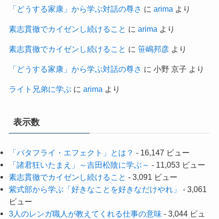
「どうする家康」から学ぶ対話の尊さ
に
arima
より
素志貫徹でカイゼンし続けること
に
arima
より
素志貫徹でカイゼンし続けること
に
笹嶋邦彦
より
「どうする家康」から学ぶ対話の尊さ
に
小野 京子
より
ライト兄弟に学ぶ
に
arima
より
表示数
「バタフライ・エフェクト」とは？
- 16,147 ビュー
「諸君狂いたまえ」～吉田松陰に学ぶ～
- 11,053 ビュー
素志貫徹でカイゼンし続けること
- 3,091 ビュー
紫式部から学ぶ「好きなことを好きなだけやれ」
- 3,061
ビュー
3人のレンガ職人が教えてくれる仕事の意味
- 3,044 ビュ