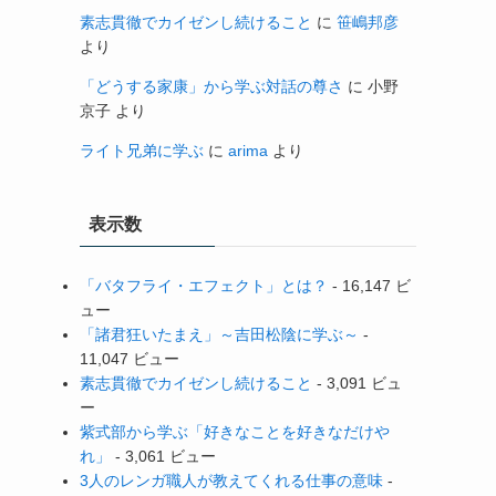
素志貫徹でカイゼンし続けること
に
笹嶋邦彦
より
「どうする家康」から学ぶ対話の尊さ
に
小野
京子
より
ライト兄弟に学ぶ
に
arima
より
表示数
「バタフライ・エフェクト」とは？
- 16,147 ビ
ュー
「諸君狂いたまえ」～吉田松陰に学ぶ～
-
11,047 ビュー
素志貫徹でカイゼンし続けること
- 3,091 ビュ
ー
紫式部から学ぶ「好きなことを好きなだけや
れ」
- 3,061 ビュー
3人のレンガ職人が教えてくれる仕事の意味
-