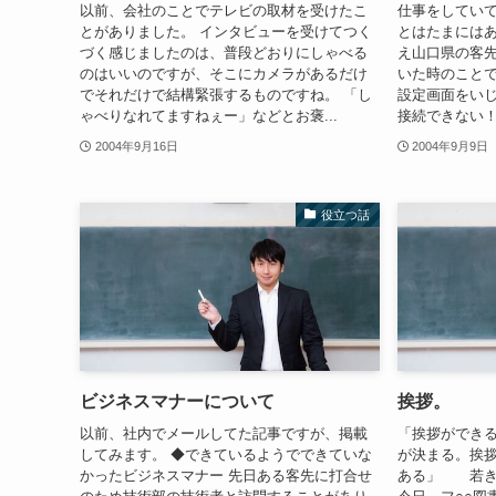
以前、会社のことでテレビの取材を受けたこ
仕事をしてい
とがありました。 インタビューを受けてつく
とはたまにはあ
づく感じましたのは、普段どおりにしゃべる
え山口県の客
のはいいのですが、そこにカメラがあるだけ
いた時のことで
でそれだけで結構緊張するものですね。 「し
設定画面をい
ゃべりなれてますねぇー」などとお褒...
接続できない！。
2004年9月16日
2004年9月9日
役立つ話
ビジネスマナーについて
挨拶。
以前、社内でメールしてた記事ですが、掲載
「挨拶ができ
してみます。 ◆できているようでできていな
が決まる。挨
かったビジネスマナー 先日ある客先に打合せ
ある」 若き