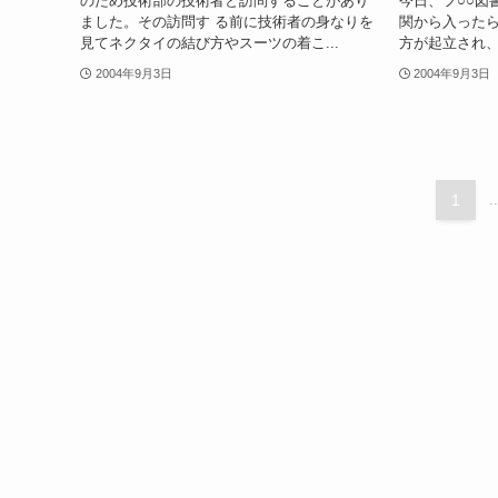
のため技術部の技術者と訪問することがあり
今日、フ○○図
ました。その訪問す る前に技術者の身なりを
関から入った
見てネクタイの結び方やスーツの着こ...
方が起立され、
2004年9月3日
2004年9月3日
1
..