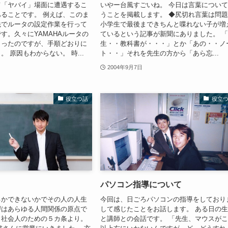
て「ヤバイ」場面に遭遇するこ
いやー台風すごいね。 今日は言葉につい
ることです。 例えば、このま
うことを掲載します。 ◆尻切れ言葉は問
先でルータの設定作業を行って
小学生で最後まできちんと喋れない子が増
す。久々にYAMAHAルータの
ているという記事が新聞にありました。 
じったのですが、手順どおりに
生・・教科書が・・・」とか「あの・・ノ
 原因もわからない。 時...
ト・・」それを先生の方から「あら忘...
2004年9月7日
役立つ話
役立
パソコン指導について
るかできないかでその人の人生
今回は、日ごろパソコンの指導をしており
拶はあらゆる人間関係の原点で
して感じたことをお話します。 ある日の
社会人のための５カ条より。
と講師との会話です。 「先生、マウスが