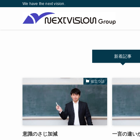
We have the next vision.
新着記事
役立つ話
意識のさじ加減
一言の違い