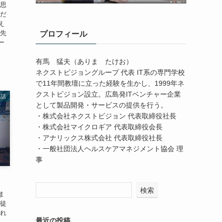
て思
題だ
え
「先
プロフィール
ー
有馬 猛夫（ありま たけお）
ネクストビジョングループ 代表 IT系の専門学校
で11年間教壇に立った経験を生かし、1999年ネ
クストビジョン設立。広島発ITベンチャー企業
つ話
として製品開発・サービスの提供を行う。
・株式会社ネクストビジョン 代表取締役社長
・株式会社マイクロギア 代表取締役会長
・アナリックス株式会社 代表取締役社長
・一般社団法人ヘルスケアマネジメント協会 理
事
検索
ま
生徒
これ
最近の投稿