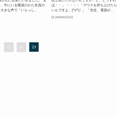
書さんに営業にいきました。 玄
以上右にいかないんですが、ど、どうすれ
ら、中にいる職員のかた全員の
ば・・」 ・・・・「マウスを持ち上げた
大きな声で「いらっし...
いんですよ。(^o^)丿」 「先生、電源が...
2004年9月2日
.
21
22
23